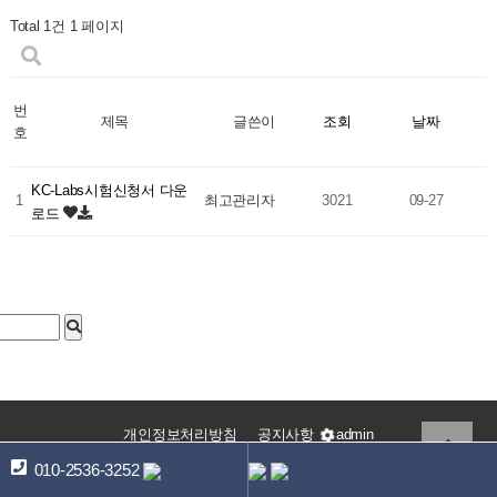
Total 1건
1 페이지
번
조회
날짜
제목
글쓴이
호
KC-Labs시험신청서 다운
1
최고관리자
3021
09-27
로드
개인정보처리방침
공지사항
admin
010-2536-3252
캐에씨랩스(KC-Labs)
대표 : 김형선
주소 : 서울 송파구 오금로31길 28